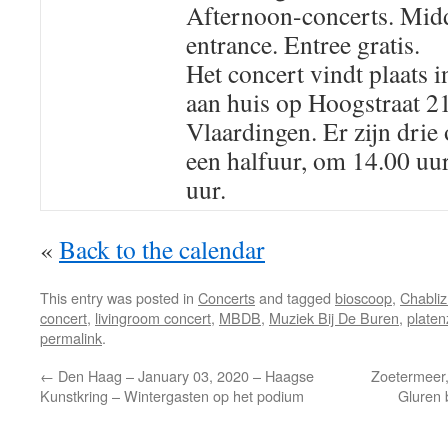
Afternoon-concerts. Mid
entrance. Entree gratis.
Het concert vindt plaats 
aan huis op Hoogstraat 
Vlaardingen. Er zijn drie
een halfuur, om 14.00 uur
uur.
«
Back to the calendar
This entry was posted in
Concerts
and tagged
bioscoop
,
Chabliz.
concert
,
livingroom concert
,
MBDB
,
Muziek Bij De Buren
,
plate
permalink
.
←
Den Haag – January 03, 2020 – Haagse
Zoetermeer,
Kunstkring – Wintergasten op het podium
Gluren 