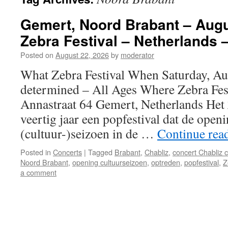
Gemert, Noord Brabant – Augu
Zebra Festival – Netherlands –
Posted on
August 22, 2026
by
moderator
What Zebra Festival When Saturday, Au
determined – All Ages Where Zebra Fest
Annastraat 64 Gemert, Netherlands Het Z
veertig jaar een popfestival dat de open
(cultuur-)seizoen in de …
Continue rea
Posted in
Concerts
|
Tagged
Brabant
,
Chabliz
,
concert Chabliz 
Noord Brabant
,
opening cultuurseizoen
,
optreden
,
popfestival
,
Z
a comment