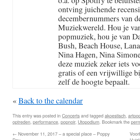
o.a. op Spotify te beluist
ontving juichende recensie
decembernummers van d
Muziekwereld. Hou je van
popmuziek, hou je van D
Bush, Beach House, Lana 
Nina Hagen, Nina Simone 
deze muziek zeker iets vo
gratis of een vrijwillige b
zelf de hoogte bepaalt.
«
Back to the calendar
This entry was posted in
Concerts
and tagged
akoestisch
,
artpo
optreden
,
performance
,
popnoir
,
Utopodium
. Bookmark the
perm
←
November 11, 2017 – a special place – Poppy
Voorb
Day
Huis