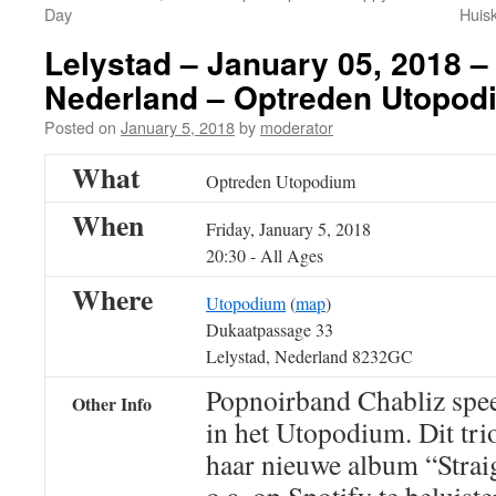
Day
Huis
Lelystad – January 05, 2018 
Nederland – Optreden Utopod
Posted on
January 5, 2018
by
moderator
What
Optreden Utopodium
When
Friday, January 5, 2018
20:30
-
All Ages
Where
Utopodium
(
map
)
Dukaatpassage 33
Lelystad, Nederland 8232GC
Popnoirband Chabliz spee
Other Info
in het Utopodium. Dit tri
haar nieuwe album “Straigh