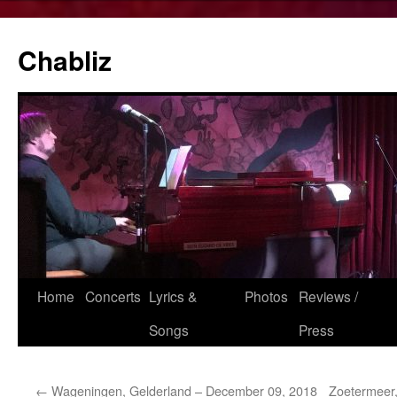
Chabliz
Skip
Home
Concerts
Lyrics &
Photos
Reviews /
to
Songs
Press
content
←
Wageningen, Gelderland – December 09, 2018
Zoetermeer,