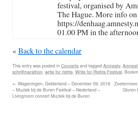
festival, organised by Am
The Hague. More info on th
https://denhaag.amnesty.n
01.00 PM in the afternoo
«
Back to the calendar
This entry was posted in
Concerts
and tagged
Amnesty
,
Amnesty
schrijfmarathon
,
write for rights
,
Write for Rights Festival
. Bookm
←
Wageningen, Gelderland – December 09, 2018
Zoetermeer,
– Muziek bij de Buren Festival – Nederland –
Gluren 
Livingroom concert Muziek bij de Buren